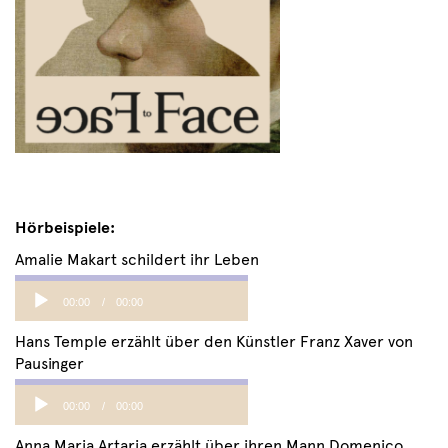
Hörbeispiele:
Amalie Makart schildert ihr Leben
Audio
00:00
00:00
Player
Hans Temple erzählt über den Künstler Franz Xaver von
Pausinger
Audio
00:00
00:00
Player
Anna Maria Artaria erzählt über ihren Mann Domenico