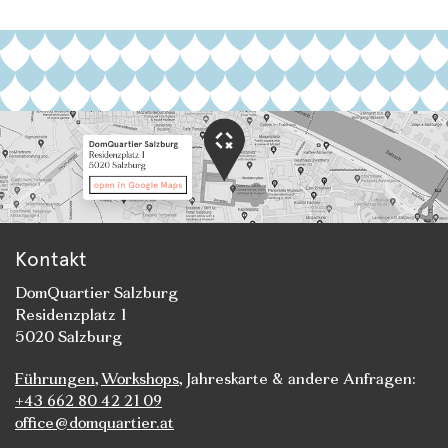
Kontakt
DomQuartier Salzburg
Residenzplatz 1
5020 Salzburg
Führungen
,
Workshops
, Jahreskarte & andere Anfragen:
+43 662 80 42 21 09
office@domquartier.at