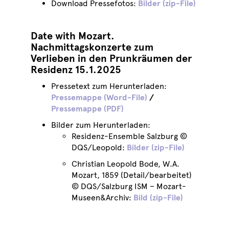
Download Pressefotos:
Bilder (zip-File)
Date with Mozart.
Nachmittagskonzerte zum
Verlieben in den Prunkräumen der
Residenz 15.1.2025
Pressetext zum Herunterladen:
Pressemappe (Word-File)
/
Pressemappe (PDF)
Bilder zum Herunterladen:
Residenz-Ensemble Salzburg ©
DQS/Leopold:
Bilder (zip-File)
Christian Leopold Bode, W.A.
Mozart, 1859 (Detail/bearbeitet)
© DQS/Salzburg ISM – Mozart-
Museen&Archiv:
Bild (zip-File)