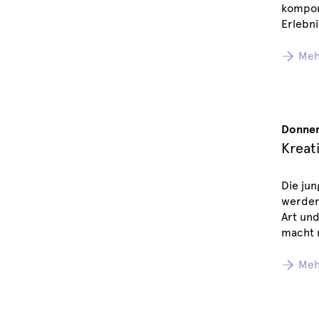
komponi
Erlebni
Meh
Donner
Kreat
Die ju
werden 
Art un
macht 
Meh