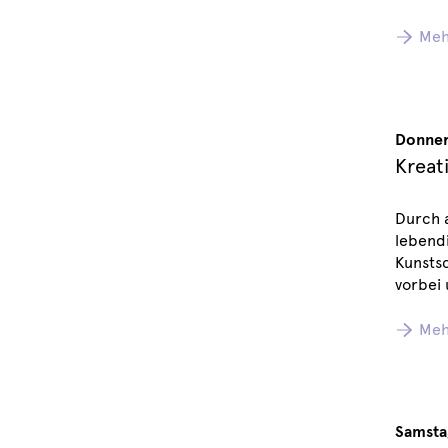
Meh
Donner
Kreat
Durch a
lebendi
Kunsts
vorbei
Meh
Samsta