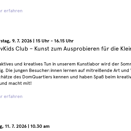
r erfahren
stag
,
9. 7. 2026
|
15 Uhr - 16.15 Uhr
ivKids Club – Kunst zum Ausprobieren für die Kle
ktives und kreatives Tun in unserem Kunstlabor wird der So
g. Die jungen Besucher:innen lernen auf mitreißende Art und 
chätze des DomQuartiers kennen und haben Spaß beim kreati
 und macht mit!
r erfahren
g
,
11. 7. 2026
|
10.30 am