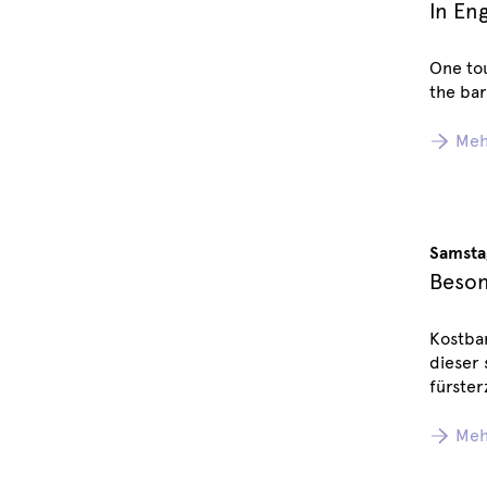
In En
One tou
the bar
Meh
Samsta
Beson
Kostbar
dieser
fürster
Meh