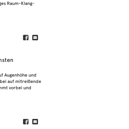
iges Raum-Klang-
insten
auf Augenhöhe und
abei auf mitreißende
mmt vorbei und