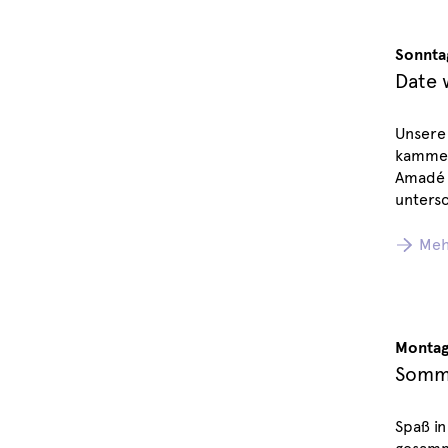
Sonnta
Date 
Unsere
kammer
Amadé 
untersc
Meh
Montag,
Somme
Spaß in