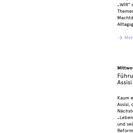
„WIR" d
Themen:
Machtde
Alltag
Meh
Mittwo
Führu
Assisi
Kaum ei
Assisi,
Nächst
„Lebens
und sei
Reformb