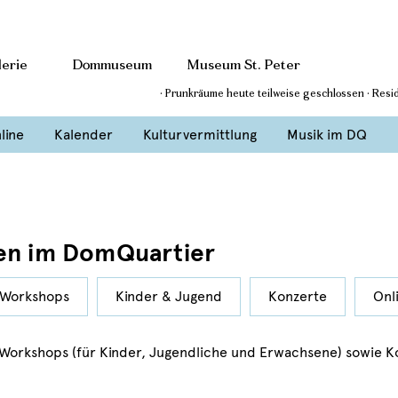
erie
Dommuseum
Museum St. Peter
· Prunkräume heute teilweise geschlossen · Res
line
Kalender
Kulturvermittlung
Musik im DQ
en im DomQuartier
Workshops
Kinder & Jugend
Konzerte
Onl
 Workshops (für Kinder, Jugendliche und Erwachsene) sowie K