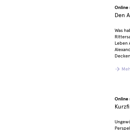
Online
Den A
Was ha
Ritters
Leben A
Alexan
Decken
Meh
Online
Kurzf
Ungewö
Perspek