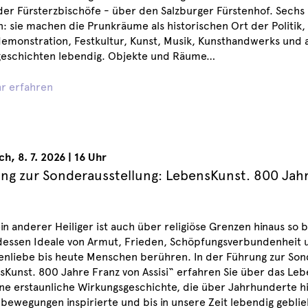
er Fürsterzbischöfe - über den Salzburger Fürstenhof. Sechs 
 sie machen die Prunkräume als historischen Ort der Politik,
monstration, Festkultur, Kunst, Musik, Kunsthandwerks und a
sgeschichten lebendig. Objekte und Räume…
r erfahren
ch
,
8. 7. 2026
|
16 Uhr
ng zur Sonderausstellung: LebensKunst. 800 Jahr
n anderer Heiliger ist auch über religiöse Grenzen hinaus so 
 dessen Ideale von Armut, Frieden, Schöpfungsverbundenheit 
enliebe bis heute Menschen berühren. In der Führung zur Son
Kunst. 800 Jahre Franz von Assisi“ erfahren Sie über das Leb
ne erstaunliche Wirkungsgeschichte, die über Jahrhunderte h
ewegungen inspirierte und bis in unsere Zeit lebendig geblieb