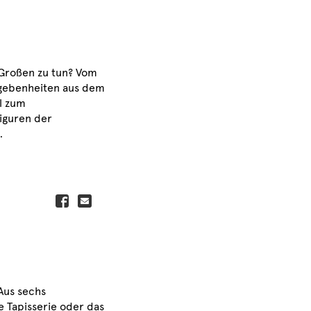
Großen zu tun? Vom
Begebenheiten aus dem
l zum
iguren der
…
Aus sechs
e Tapisserie oder das