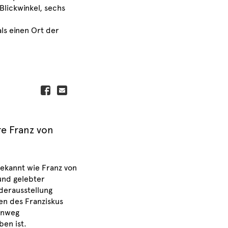
Blickwinkel, sechs
ls einen Ort der
e Franz von
bekannt wie Franz von
und gelebter
derausstellung
en des Franziskus
inweg
en ist.