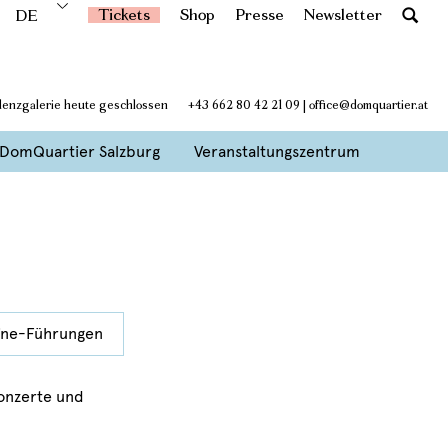
Tickets
Shop
Presse
Newsletter
DE
idenzgalerie heute geschlossen
+43 662 80 42 21 09
|
office@domquartier.at
DomQuartier Salzburg
Veranstaltungszentrum
ine-Führungen
onzerte und