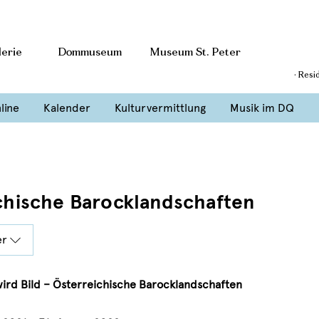
erie
Dommuseum
Museum St. Peter
· Resi
line
Kalender
Kulturvermittlung
Musik im DQ
ichische Barocklandschaften
er
ird Bild – Österreichische Barocklandschaften