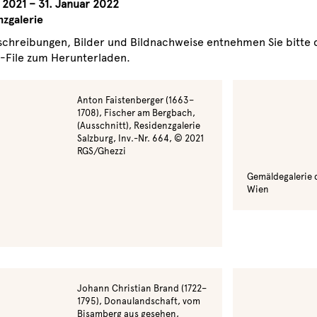
i 2021 – 31. Januar 2022
zgalerie
schreibungen, Bilder und Bildnachweise entnehmen Sie bitte
p-File zum Herunterladen.
Anton Faistenberger (1663–
1708), Fischer am Bergbach,
(Ausschnitt), Residenzgalerie
Salzburg, Inv.-Nr. 664, © 2021
RGS/Ghezzi
Gemäldegalerie 
Wien
Johann Christian Brand (1722–
1795), Donaulandschaft, vom
Bisamberg aus gesehen,