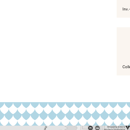
Inv.
Coll