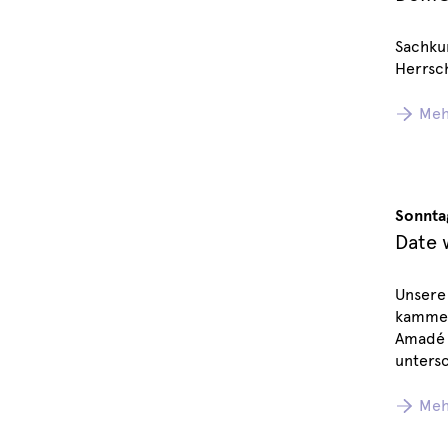
Sachku
Herrsch
Meh
Sonnta
Date 
Unsere
kammer
Amadé 
untersc
Meh