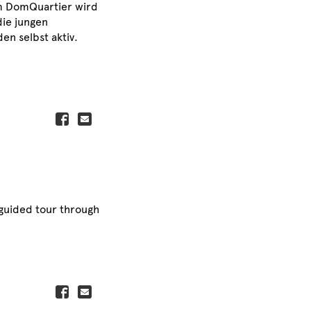
Im DomQuartier wird
die jungen
n selbst aktiv.
 guided tour through