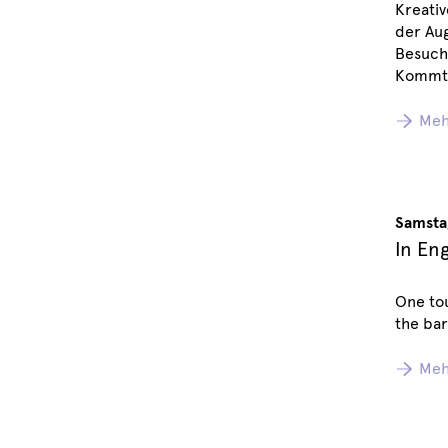
Kreativ
der Aug
Besuch
Kommt 
Meh
Samsta
In En
One tou
the bar
Meh